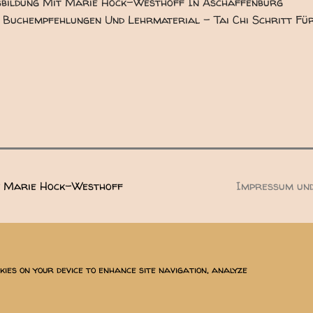
usbildung Mit Marie Hock-Westhoff In Aschaffenburg
e, Buchempfehlungen Und Lehrmaterial - Tai Chi Schritt Fü
by Marie Hock-Westhoff
Impressum un
EMAIL
okies on your device to enhance site navigation, analyze