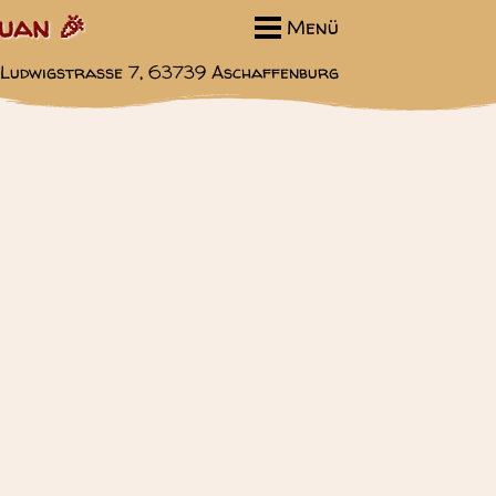
huan 🎉
Menü
Ludwigstraße 7, 63739 Aschaffenburg