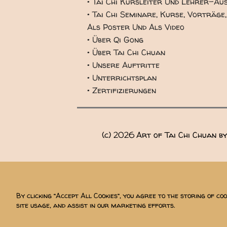
• Tai Chi Kursleiter Und Lehrer-A
• Tai Chi Seminare, Kurse, Vorträg
Als Poster Und Als Video
• Über Qi Gong
• Über Tai Chi Chuan
• Unsere Auftritte
• Unterrichtsplan
• Zertifizierungen
(c)
2026
Art of Tai Chi Chuan 
TEL: 0151 200 344 27
By clicking “Accept All Cookies”, you agree to the storing of co
site usage, and assist in our marketing efforts.